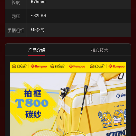
675mm
长度
≤32LBS
网压
G5(2#)
手柄粗细
产品介绍
核心技术