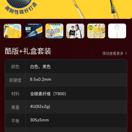
酷版+礼盒套装
滑动查看更多
颜色
白色、黑色
8.5±0.2mm
软硬度
材料
全碳素纤维（T800）
4U(82±2g)
重量
305±5mm
平衡