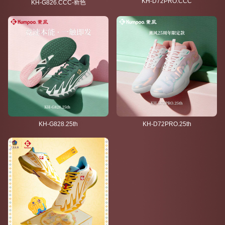
KH-D72PRO.CCC
KH-G826.CCC-新色
KH-G828.25th
KH-D72PRO.25th