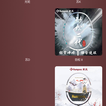
光轮
苏K
苏D
劲松 II