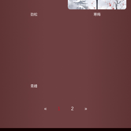
劲松
寒梅
青峰
«
1
2
»