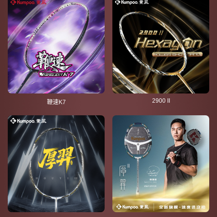
2900 II
鞭速K7