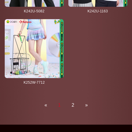
K242U-5082
K242U-1163
K252W-7712
«
1
2
»