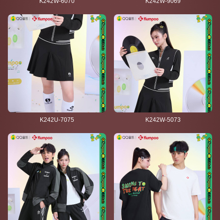
K242W-6070
K242W-9069
K242U-7075
K242W-5073