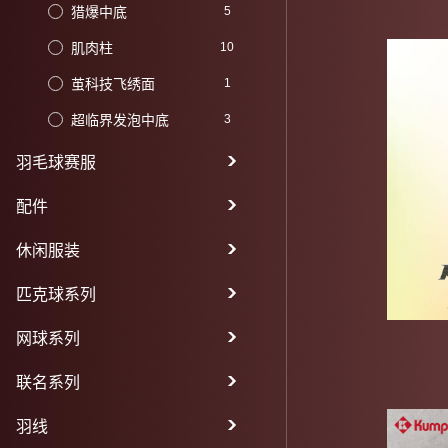
猎爆中底
5
肌肉柱
10
茧科技飞绣面
1
超临界发泡中底
3
羽毛球赛服
配件
休闲服装
匹克球系列
网球系列
联名系列
羽线