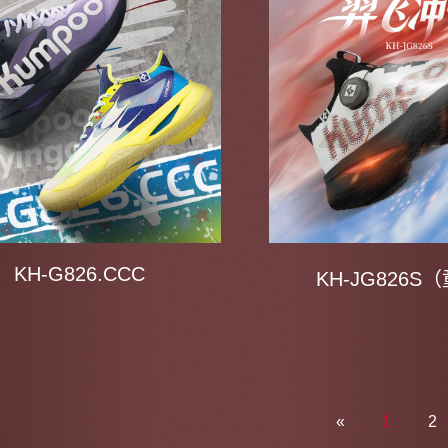
KH-G826.CCC
KH-JG826S
«
1
2