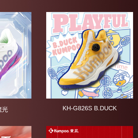
KH-G826S B.DUCK
 流光