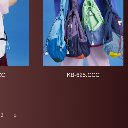
CC
KB-625.CCC
3
»