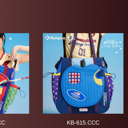
CC
KB-615.CCC