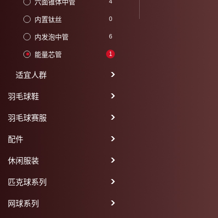
六面锥体中管
4
内置钛丝
0
内发泡中管
6
能量芯管
1
适宜人群
羽毛球鞋
羽毛球赛服
配件
休闲服装
匹克球系列
网球系列