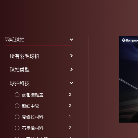
羽毛球拍
所有羽毛球拍
球拍类型
球拍科技
虎钳碳锥盖
2
超细中管
2
克维拉材料
1
石墨烯材料
2