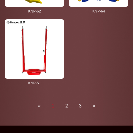
KNP-62
KNP-64
KNP-51
«
1
2
3
»